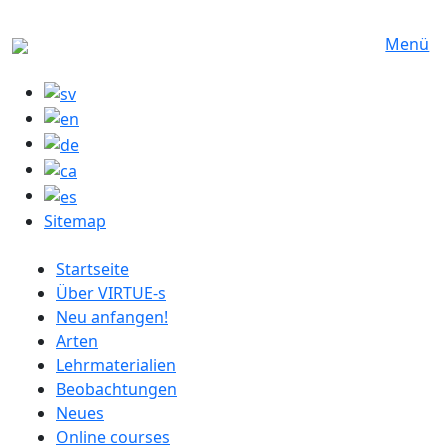
Direkt zum Inhalt
Menü
Sitemap
German menu
Startseite
Über VIRTUE-s
Neu anfangen!
Arten
Lehrmaterialien
Beobachtungen
Neues
Online courses