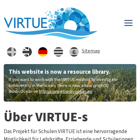
Direkt zum Inhalt
Sitemap
This website is now a resource library.
If you want to work with the VIRTUE method to investigate
biodiversity in the ocean, there is now a new project,
BiodivOcean on
https://www.biodivocean.eu
.
Über VIRTUE-s
Das Projekt für Schulen VIRTUE ist eine hervorragende
Möglichkeit für Lehrkräfte, Erziehende und Schülerinnen