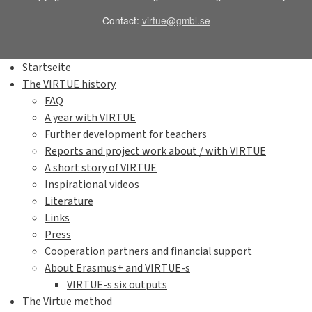
Contact:
virtue@gmbl.se
Startseite
The VIRTUE history
FAQ
A year with VIRTUE
Further development for teachers
Reports and project work about / with VIRTUE
A short story of VIRTUE
Inspirational videos
Literature
Links
Press
Cooperation partners and financial support
About Erasmus+ and VIRTUE-s
VIRTUE-s six outputs
The Virtue method