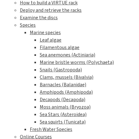
How to build a VIRTUE rack
Deploy and retrieve the racks
Examine the discs
Species
Marine species
Leaf algae
Filamentous algae
Sea anemones (Actiniaria)
Marine bristle worms (Polychaeta)
Snails (Gastropoda)
Clams, mussels (Bivalvia)
Barnacles (Balanidae)
Amphipods (Amphipoda)
Decapods (Decapoda)
Moss animals (Bryozoa)
Sea Stars (Asteroidea)
Sea squirts (Tunicata)
Fresh Water Species
Online Courses