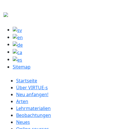
Direkt zum Inhalt
M
Sitemap
German menu
Startseite
Über VIRTUE-s
Neu anfangen!
Arten
Lehrmaterialien
Beobachtungen
Neues
Online courses