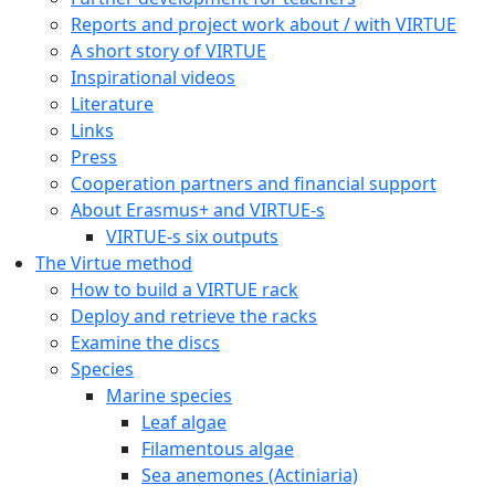
Reports and project work about / with VIRTUE
A short story of VIRTUE
Inspirational videos
Literature
Links
Press
Cooperation partners and financial support
About Erasmus+ and VIRTUE-s
VIRTUE-s six outputs
The Virtue method
How to build a VIRTUE rack
Deploy and retrieve the racks
Examine the discs
Species
Marine species
Leaf algae
Filamentous algae
Sea anemones (Actiniaria)