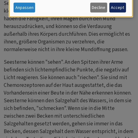
Seesterne sind gierige Raubtiere, die sich von Muscheln,
Anpassen
Decline
Accept
kleinen Fischen, Schnecken und Seepocken ernähren. Sie
haben die Fähigkeit, ihren Magen durch den Mund
herauszudrücken, und können so die Verdauung
außerhalb ihres Körpers durchführen. Dies ermöglicht es
ihnen, größere Organismen zu verzehren, die
normalerweise nicht in ihre kleine Mundöffnung passen.
Seesterne können "sehen". An den Spitzen ihrer Arme
befinden sich lichtempfindliche Punkte, die negativ auf
Licht reagieren. Sie können auch "riechen". Sie sind mit
Chemorezeptoren auf der Haut ausgestattet, die das
Vorhandensein einer Beute in der Nähe erkennen können.
Seesterne können den Salzgehalt des Wassers, in dem sie
sich befinden, "schmecken". Wenn sie in die Mitte
zwischen zwei Becken mit unterschiedlichen
Salzgehalten gesetzt werden, gehen sie immer in das
Becken, dessen Salzgehalt dem Wasser entspricht, in dem