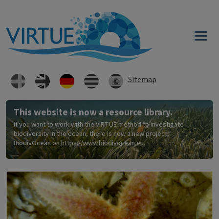
Direkt zum Inhalt
Sitemap
This website is now a resource library.
If you want to work with the VIRTUE method to investigate
biodiversity in the ocean, there is now a new project,
BiodivOcean on
https://www.biodivocean.eu
.