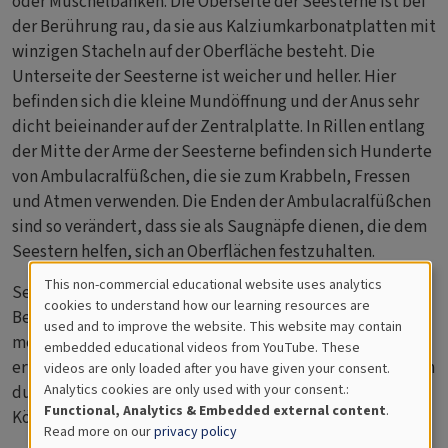
oder Muschelbänken. Die Oberseite der Seesterne ist bei
der Berührung rau, da sie aus Kalziumkarbonatplatten mit
winzigen Stacheln auf der Oberfläche besteht. Die
Unterseite der Seesterne ist weicher und heller. Hier
befinden sich die kleine Mundöffnung und der Anus sehr
dicht beieinander auf der Zentralplatte. In Rillen entlang
der Mitte der Arme der Seesterne befinden sich Hunderte
von Ambulacralfüßchen, die sie zum Krabbeln, Fressen
und Atmen verwenden. Die Enden der Ambulacralfüßchen
sind so verändert, dass sie als Saugnäpfe dienen, die dem
Seestern helfen, sich an Oberflächen festzuhalten.
This non-commercial educational website uses analytics
Seesterne vermehren sich sexuell durch äußere
Cookies
cookies to understand how our learning resources are
Befruchtung, und die befruchteten Eier durchlaufen
used and to improve the website. This website may contain
for
mehrere planktonische Larvenstadien, bevor sie
embedded educational videos from YouTube. These
erwachsen werden. Andere Arten von Seestern können sich
videos are only loaded after you have given your consent.
Educational
Analytics cookies are only used with your consent.:
durch Teilung asexuell vermehren. Sie können verlorene
Analytics
Functional, Analytics & Embedded external content
.
Körperteile regenerieren.
Read more on our
privacy policy