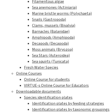
Filamentous algae
Sea anemones (Actiniaria)
Marine bristle worms (Polychaeta)
Snails (Gastropoda)
Clams, mussels (Bivalvia)
Barnacles (Balanidae)
Amphipods (Amphipoda)
Decapods (Decapoda)
Moss animals (Bryozoa)
Sea Stars (Asteroidea)
Sea squirts (Tunicata)
Fresh Water Species
Online Courses
Online Course for students
VIRTUE-s Online Course for Educators
Downloadable documents
Species identification plates
Identification plates by feeding strategies
Identification plates by taxonomic groupings