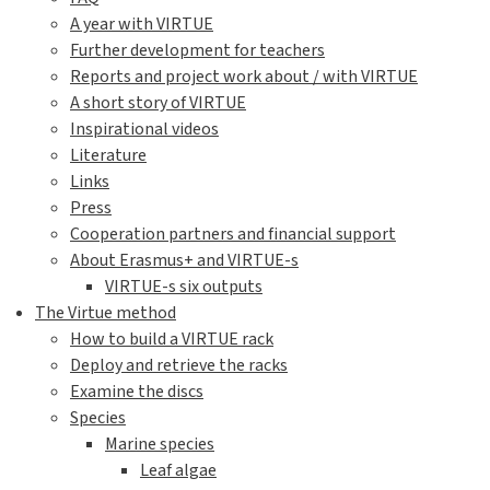
A year with VIRTUE
Further development for teachers
Reports and project work about / with VIRTUE
A short story of VIRTUE
Inspirational videos
Literature
Links
Press
Cooperation partners and financial support
About Erasmus+ and VIRTUE-s
VIRTUE-s six outputs
The Virtue method
How to build a VIRTUE rack
Deploy and retrieve the racks
Examine the discs
Species
Marine species
Leaf algae