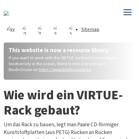
Direkt zum Inhalt
Sitemap
This website is now a resource library.
If you want to work with the VIRTUE method to investigate
biodiversity in the ocean, there is now a new project,
BiodivOcean on
https://www.biodivocean.eu
.
Wie wird ein VIRTUE-
Rack gebaut?
Um das Rack zu bauen, legt man Paare CD-förmiger
Kunststoffplatten (aus PETG) Rücken an Rücken