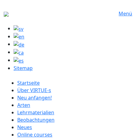
Direkt zum Inhalt
Menü
Sitemap
German menu
Startseite
Über VIRTUE-s
Neu anfangen!
Arten
Lehrmaterialien
Beobachtungen
Neues
Online courses