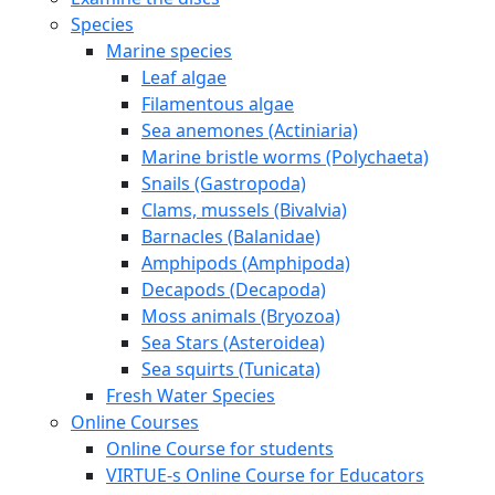
Species
Marine species
Leaf algae
Filamentous algae
Sea anemones (Actiniaria)
Marine bristle worms (Polychaeta)
Snails (Gastropoda)
Clams, mussels (Bivalvia)
Barnacles (Balanidae)
Amphipods (Amphipoda)
Decapods (Decapoda)
Moss animals (Bryozoa)
Sea Stars (Asteroidea)
Sea squirts (Tunicata)
Fresh Water Species
Online Courses
Online Course for students
VIRTUE-s Online Course for Educators