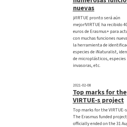
numerosas funcio
nuevas
¡VIRTUE pronto será aún
mejor!VIRTUE ha recibido 4
euros de Erasmus+ para act
con muchas funciones nuev
la herramienta de identifica
especies de iNaturalist, iden
de microplásticos, especies
invasoras, etc.
2021-02-08
Top marks for the
VIRTUE-s project
Top marks for the VIRTUE-s
The Erasmus funded projec
officially ended on the 31 A