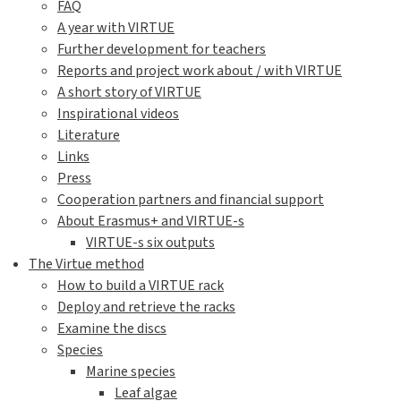
FAQ
A year with VIRTUE
Further development for teachers
Reports and project work about / with VIRTUE
A short story of VIRTUE
Inspirational videos
Literature
Links
Press
Cooperation partners and financial support
About Erasmus+ and VIRTUE-s
VIRTUE-s six outputs
The Virtue method
How to build a VIRTUE rack
Deploy and retrieve the racks
Examine the discs
Species
Marine species
Leaf algae