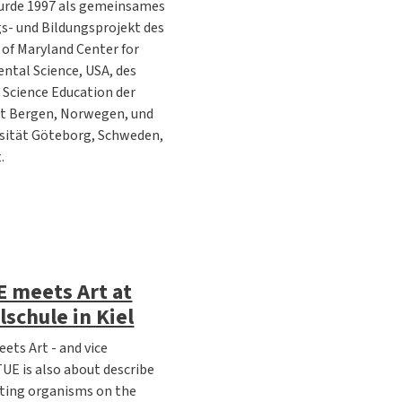
rde 1997 als gemeinsames
s- und Bildungsprojekt des
 of Maryland Center for
ntal Science, USA, des
 Science Education der
ät Bergen, Norwegen, und
rsität Göteborg, Schweden,
.
 meets Art at
schule in Kiel
ets Art - and vice
UE is also about describe
ating organisms on the