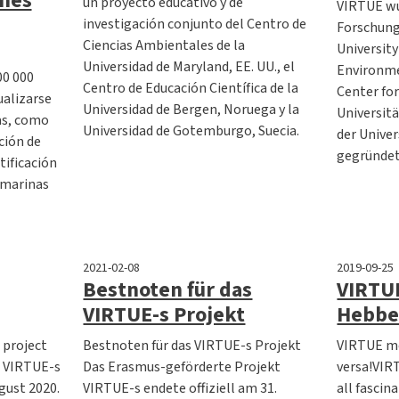
nes
un proyecto educativo y de
VIRTUE wu
investigación conjunto del Centro de
Forschung
Ciencias Ambientales de la
University
Universidad de Maryland, EE. UU., el
Environme
00 000
Centro de Educación Científica de la
Center for
ualizarse
Universidad de Bergen, Noruega y la
Universit
as, como
Universidad de Gotemburgo, Suecia.
der Unive
ción de
gegründet
tificación
 marinas
2021-02-08
2019-09-25
Bestnoten für das
VIRTUE
VIRTUE-s Projekt
Hebbel
 project
Bestnoten für das VIRTUE-s Projekt
VIRTUE me
t VIRTUE-s
Das Erasmus-geförderte Projekt
versa!VIRT
ugust 2020.
VIRTUE-s endete offiziell am 31.
all fascin