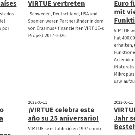
aíses
VIRTUE vertreten
Euro f
mit vi
Estados
Schweden, Deutschland, USA und
Funkt
del
Spanien waren Partnerländer in dem
o por
von Erasmus+ finanzierten VIRTUE-s
VIRTUE wi
Projekt 2017-2020.
hat 400.0
erhalten,
Funktione
Arteniden
iNaturalis
Mikroplas
usw. aufzu
2022-05-11
2022-05-11
do
¡VIRTUE celebra este
VIRTUE
a
año su 25 aniversario!
Jahr s
Beste
VIRTUE se estableció en 1997 como