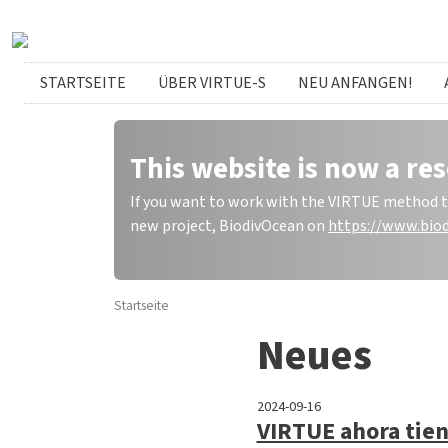
Direkt zum Inhalt
German menu
STARTSEITE
ÜBER VIRTUE-S
NEU ANFANGEN!
This website is now a res
If you want to work with the VIRTUE method to 
new project, BiodivOcean on
https://www.biod
Startseite
Neues
2024-09-16
VIRTUE ahora tie