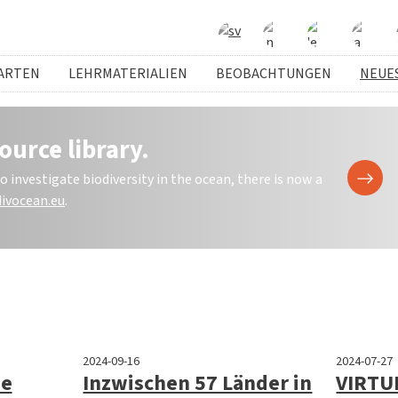
ARTEN
LEHRMATERIALIEN
BEOBACHTUNGEN
NEUE
ource library.
investigate biodiversity in the ocean, there is now a
ivocean.eu
.
2024-09-16
2024-07-27
ne
Inzwischen 57 Länder in
VIRTUE