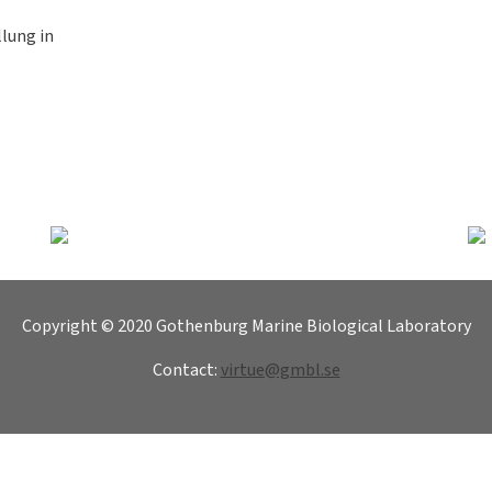
lung in
e Seite
Copyright © 2020 Gothenburg Marine Biological Laboratory
Contact:
virtue@gmbl.se