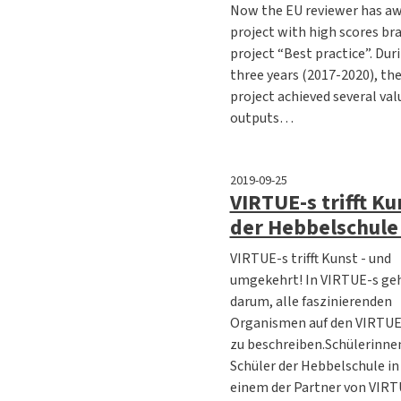
Now the EU reviewer has a
project with high scores br
project “Best practice”. Dur
three years (2017-2020), th
project achieved several val
outputs…
2019-09-25
VIRTUE-s trifft Ku
der Hebbelschule 
VIRTUE-s trifft Kunst - und
umgekehrt! In VIRTUE-s geh
darum, alle faszinierenden
Organismen auf den VIRTUE
zu beschreiben.Schülerinne
Schüler der Hebbelschule in 
einem der Partner von VIRT