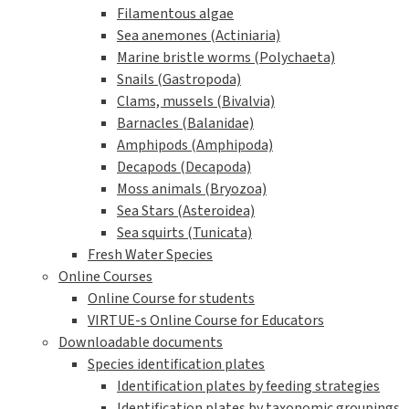
Filamentous algae
Sea anemones (Actiniaria)
Marine bristle worms (Polychaeta)
Snails (Gastropoda)
Clams, mussels (Bivalvia)
Barnacles (Balanidae)
Amphipods (Amphipoda)
Decapods (Decapoda)
Moss animals (Bryozoa)
Sea Stars (Asteroidea)
Sea squirts (Tunicata)
Fresh Water Species
Online Courses
Online Course for students
VIRTUE-s Online Course for Educators
Downloadable documents
Species identification plates
Identification plates by feeding strategies
Identification plates by taxonomic groupings