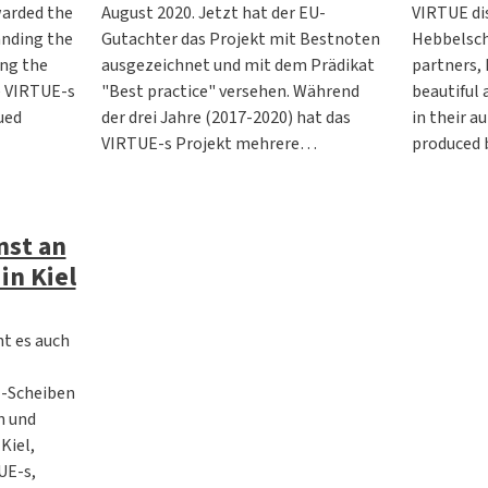
warded the
August 2020. Jetzt hat der EU-
VIRTUE di
anding the
Gutachter das Projekt mit Bestnoten
Hebbelsch
ing the
ausgezeichnet und mit dem Prädikat
partners, 
e VIRTUE-s
"Best practice" versehen. Während
beautiful 
ued
der drei Jahre (2017-2020) hat das
in their a
VIRTUE-s Projekt mehrere…
produced 
nst an
in Kiel
t es auch
-Scheiben
n und
Kiel,
UE-s,