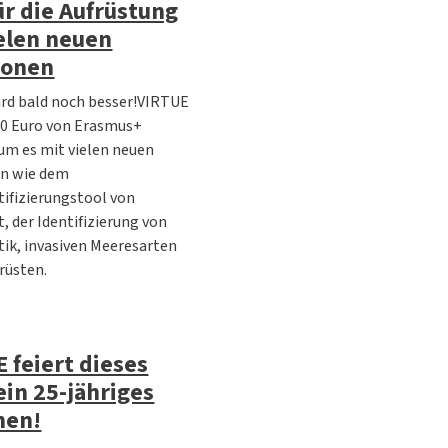
ür die Aufrüstung
elen neuen
ionen
rd bald noch besser!VIRTUE
00 Euro von Erasmus+
 um es mit vielen neuen
n wie dem
tifizierungstool von
t, der Identifizierung von
tik, invasiven Meeresarten
rüsten.
 feiert dieses
ein 25-jähriges
hen!