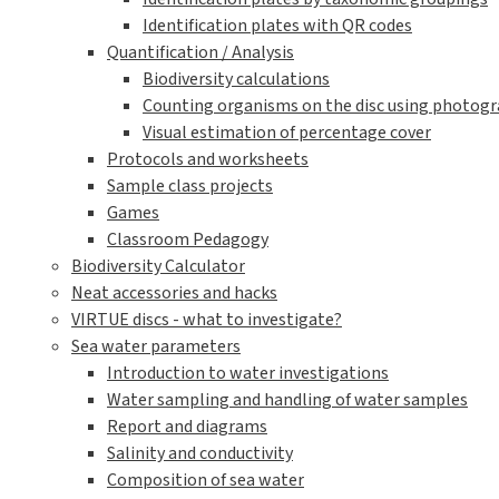
Identification plates with QR codes
Quantification / Analysis
Biodiversity calculations
Counting organisms on the disc using photogra
Visual estimation of percentage cover
Protocols and worksheets
Sample class projects
Games
Classroom Pedagogy
Biodiversity Calculator
Neat accessories and hacks
VIRTUE discs - what to investigate?
Sea water parameters
Introduction to water investigations
Water sampling and handling of water samples
Report and diagrams
Salinity and conductivity
Composition of sea water