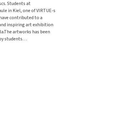
scs. Students at
ule in Kiel, one of VIRTUE-s
have contributed to a
and inspiring art exhibition
ula.The artworks has been
by students…