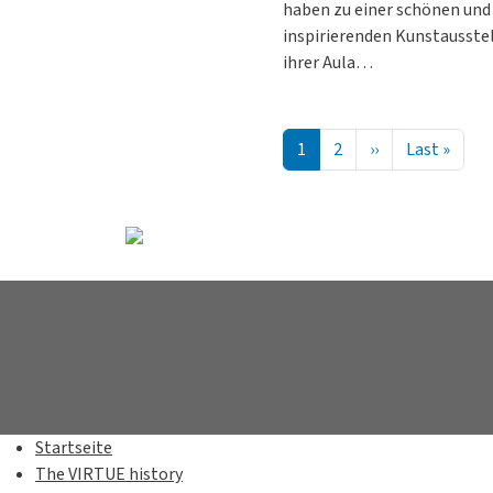
haben zu einer schönen und
inspirierenden Kunstausstel
ihrer Aula…
Seitennummerierung
Nächste Seite
Letzt
1
2
››
Last »
Startseite
The VIRTUE history