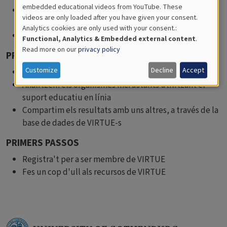
for
embedded educational videos from YouTube. These
Promou la col·laboració docent a través del
videos are only loaded after you have given your consent.
Educational
currículum
Analytics cookies are only used with your consent.:
Compleix els requisits curriculars
Analytics
Functional, Analytics & Embedded external content
.
Read more on our
privacy policy
PROCÉS
Customize
Decline
Accept
Col·loquem uns discos en ecosistemes aquàtics
Analitzem els organismes incrustants utilitzant el
suport educatiu en línia
Compartim els resultats amb uns altres, a través de la
base de dades de VIRTUE-s
PRIMERS PASSOS
Registra't per a ser membre de VIRTUE
Fes un cop d'ull als recursos de VIRTUE