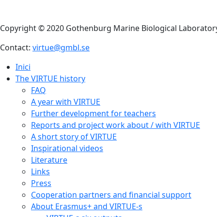
Copyright © 2020 Gothenburg Marine Biological Laborator
Contact:
virtue@gmbl.se
Inici
The VIRTUE history
FAQ
A year with VIRTUE
Further development for teachers
Reports and project work about / with VIRTUE
A short story of VIRTUE
Inspirational videos
Literature
Links
Press
Cooperation partners and financial support
About Erasmus+ and VIRTUE-s