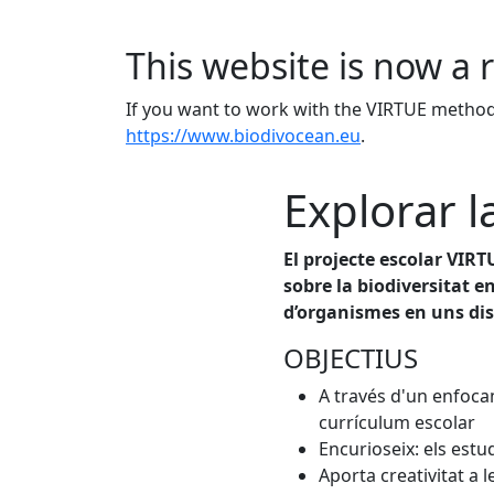
This website is now a 
If you want to work with the VIRTUE method 
https://www.biodivocean.eu
.
Explorar l
El projecte escolar VIRT
sobre la biodiversitat e
d’organismes en uns disc
OBJECTIUS
A través d'un enfocam
currículum escolar
Encurioseix: els est
Aporta creativitat a l