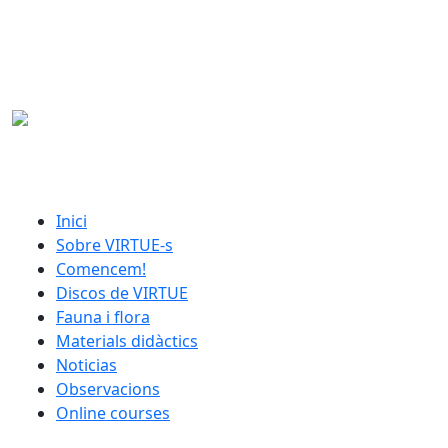
Skip to main content
catalan menu
Inici
Sobre VIRTUE-s
Comencem!
Discos de VIRTUE
Fauna i flora
Materials didàctics
Noticias
Observacions
Online courses