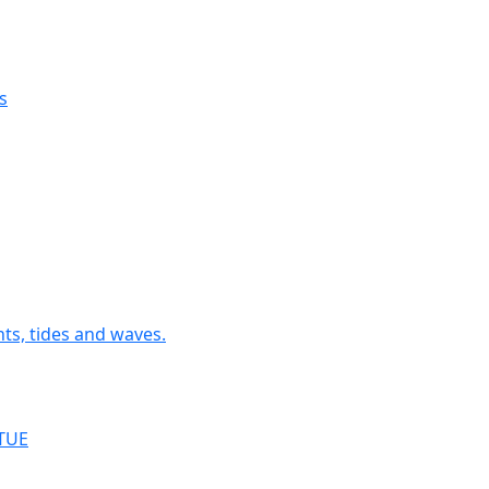
s
nts, tides and waves.
RTUE