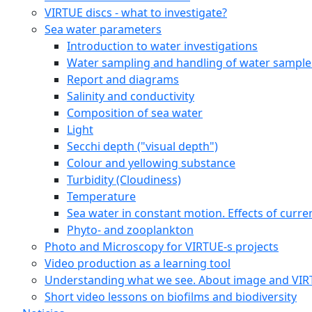
VIRTUE discs - what to investigate?
Sea water parameters
Introduction to water investigations
Water sampling and handling of water sample
Report and diagrams
Salinity and conductivity
Composition of sea water
Light
Secchi depth ("visual depth")
Colour and yellowing substance
Turbidity (Cloudiness)
Temperature
Sea water in constant motion. Effects of curre
Phyto- and zooplankton
Photo and Microscopy for VIRTUE-s projects
Video production as a learning tool
Understanding what we see. About image and VI
Short video lessons on biofilms and biodiversity