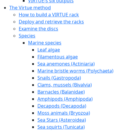
VIRTUE-s six outputs
The Virtue method
How to build a VIRTUE rack
Deploy and retrieve the racks
Examine the discs
Species
Marine species
Leaf algae
Filamentous algae
Sea anemones (Actiniaria)
Marine bristle worms (Polychaeta)
Snails (Gastropoda)
Clams, mussels (Bivalvia)
Barnacles (Balanidae)
Amphipods (Amphipoda)
Decapods (Decapoda)
Moss animals (Bryozoa)
Sea Stars (Asteroidea)
Sea squirts (Tunicata)