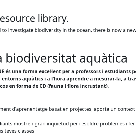
resource library.
to investigate biodiversity in the ocean, there is now a ne
a biodiversitat aquàtica
UE és una forma excel·lent per a professors i estudiants 
n entorns aquàtics i a l’hora aprendre a mesurar-la, a tr
os en forma de CD (fauna i flora incrustant).
ent d'aprenentatge basat en projectes, aporta un context de
udiants mostren gran inquietud per resoldre problemes i fe
es teves classes