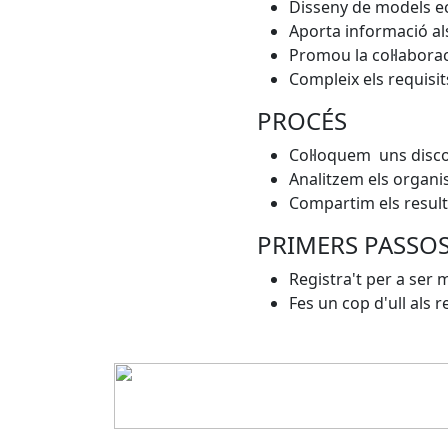
Disseny de models ec
Aporta informació als 
Promou la col·labora
Compleix els requisit
PROCÉS
Col·loquem uns disc
Analitzem els organis
Compartim els result
PRIMERS PASSO
Registra't per a ser
Fes un cop d'ull als 