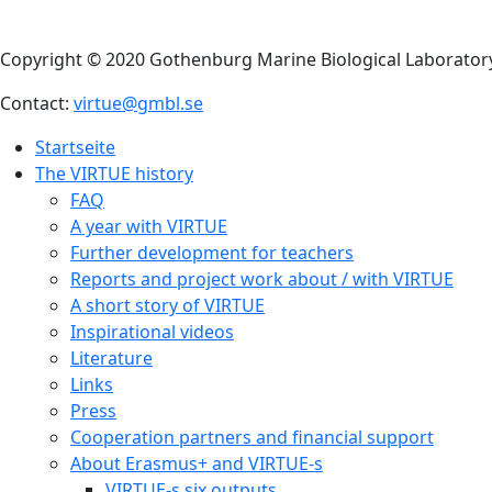
Copyright © 2020 Gothenburg Marine Biological Laborator
Contact:
virtue@gmbl.se
Startseite
The VIRTUE history
FAQ
A year with VIRTUE
Further development for teachers
Reports and project work about / with VIRTUE
A short story of VIRTUE
Inspirational videos
Literature
Links
Press
Cooperation partners and financial support
About Erasmus+ and VIRTUE-s
VIRTUE-s six outputs