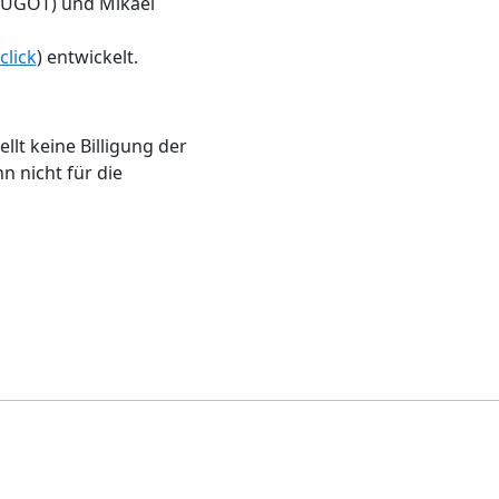
 (UGOT) und Mikael
lick
) entwickelt.
lt keine Billigung der
n nicht für die