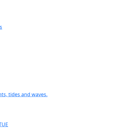
s
nts, tides and waves.
RTUE