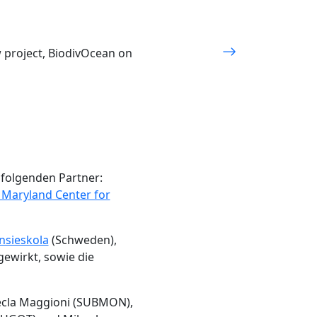
w project, BiodivOcean on
 folgenden Partner:
f Maryland Center for
sieskola
(Schweden),
ewirkt, sowie die
Tecla Maggioni (SUBMON),