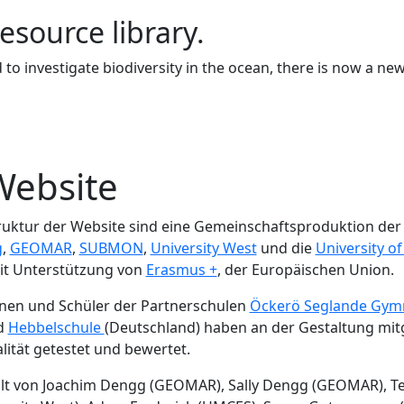
resource library.
to investigate biodiversity in the ocean, there is now a ne
Website
ruktur der Website sind eine Gemeinschaftsproduktion der
g
,
GEOMAR
,
SUBMON
,
University West
und die
University o
t Unterstützung von
Erasmus +
, der Europäischen Union.
nnen und Schüler der Partnerschulen
Öckerö Seglande Gymn
d
Hebbelschule
(Deutschland) haben an der Gestaltung mitg
ität getestet und bewertet.
ellt von Joachim Dengg (GEOMAR), Sally Dengg (GEOMAR), 