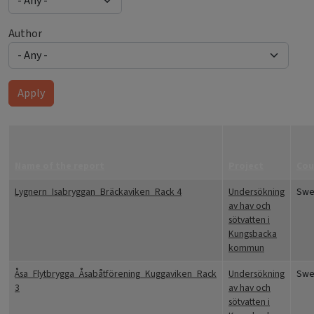
Author
Apply
Name of the report
Project
Cou
Lygnern_Isabryggan_Bräckaviken_Rack 4
Undersökning
Swe
av hav och
sötvatten i
Kungsbacka
kommun
Åsa_Flytbrygga_Åsabåtförening_Kuggaviken_Rack
Undersökning
Swe
3
av hav och
sötvatten i