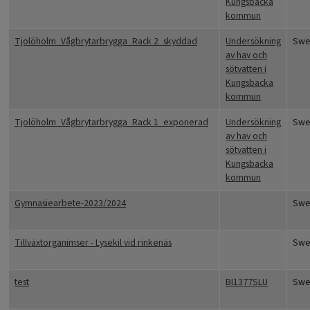
Kungsbacka
kommun
Tjolöholm_Vågbrytarbrygga_Rack 2_skyddad
Undersökning
Swe
av hav och
sötvatten i
Kungsbacka
kommun
Tjolöholm_Vågbrytarbrygga_Rack 1_exponerad
Undersökning
Swe
av hav och
sötvatten i
Kungsbacka
kommun
Gymnasiearbete-2023/2024
Swe
Tillväxtorganimser - Lysekil vid rinkenäs
Swe
test
BI1377SLU
Swe