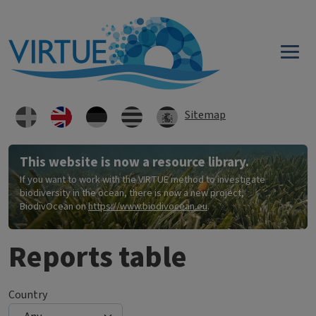
Skip to main content
Sitemap
This website is now a resource library.
If you want to work with the VIRTUE method to investigate
biodiversity in the ocean, there is now a new project,
BiodivOcean on
https://www.biodivocean.eu
.
Reports table
Country