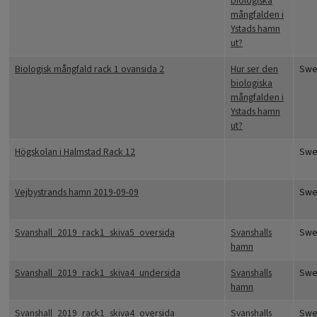
biologiska
mångfalden i
Ystads hamn
ut?
Biologisk mångfald rack 1 ovansida 2
Hur ser den
Swe
biologiska
mångfalden i
Ystads hamn
ut?
Högskolan i Halmstad Rack 12
Swe
Vejbystrands hamn 2019-09-09
Swe
Svanshall_2019_rack1_skiva5_oversida
Svanshalls
Swe
hamn
Svanshall_2019_rack1_skiva4_undersida
Svanshalls
Swe
hamn
Svanshall_2019_rack1_skiva4_oversida
Svanshalls
Swe