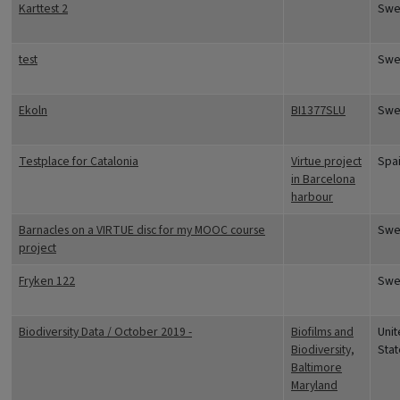
Karttest 2
Swe
test
Swe
Ekoln
BI1377SLU
Swe
Testplace for Catalonia
Virtue project
Spa
in Barcelona
harbour
Barnacles on a VIRTUE disc for my MOOC course
Swe
project
Fryken 122
Swe
Biodiversity Data / October 2019 -
Biofilms and
Uni
Biodiversity,
Stat
Baltimore
Maryland