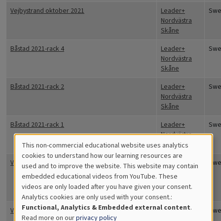
Vejbystrand oktober 2021
Leader+
Swe
Nordvästra
Skåne
Båstad 2021-rack 4
Leader+
Swe
Nordvästra
Skåne
Båstad 2021-rack 2
Leader+
Swe
Nordvästra
Skåne
Båstad 2021-rack 1
Leader+
Swe
Nordvästra
Skåne
This non-commercial educational website uses analytics
Cookies
cookies to understand how our learning resources are
Vejbystrands hamn 2021-rack 2
VIRTUE -
Swe
used and to improve the website. This website may contain
for
Leader NV
embedded educational videos from YouTube. These
Skåne med
videos are only loaded after you have given your consent.
Educational
Öresund
Analytics cookies are only used with your consent.:
Analytics
Functional, Analytics & Embedded external content
.
Vejbystrands hamn 2021-rack 3
VIRTUE -
Swe
Read more on our
privacy policy
Leader NV