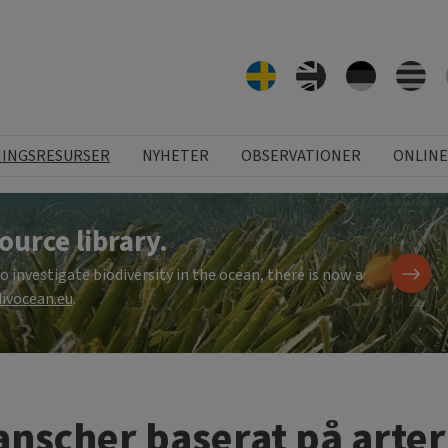
NINGSRESURSER
NYHETER
OBSERVATIONER
ONLINE
ource library.
investigate biodiversity in the ocean, there is now a
ivocean.eu
.
anscher baserat på arter