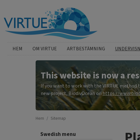
Hoppa till huvudinnehåll
Swedish menu
HEM
OM VIRTUE
ARTBESTÄMNING
UNDERVIS
This website is now a res
If you want to work with the VIRTUE method to 
new project, BiodivOcean on
https://www.biod
Hem
Sitemap
Pl
Swedish menu