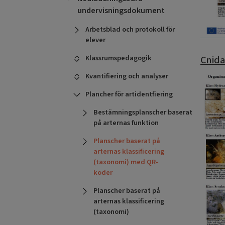
undervisningsdokument
Arbetsblad och protokoll för
elever
Klassrumspedagogik
Cnida
Kvantifiering och analyser
Plancher för artidentfiering
Bestämningsplanscher baserat
på arternas funktion
Planscher baserat på
arternas klassificering
(taxonomi) med QR-
koder
Planscher baserat på
arternas klassificering
(taxonomi)