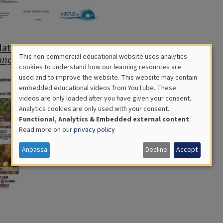
ata (Ryggsträngsdjur)
This non-commercial educational website uses analytics
ungar)
Cookies
cookies to understand how our learning resources are
used and to improve the website. This website may contain
for
embedded educational videos from YouTube. These
videos are only loaded after you have given your consent.
Educational
Analytics cookies are only used with your consent.:
Analytics
Functional, Analytics & Embedded external content
.
Read more on our
privacy policy
Anpassa
Decline
Accept