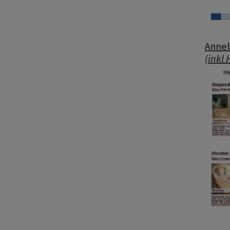
Annel
(inkl