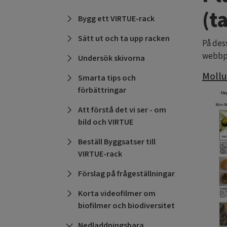
(t
Bygg ett VIRTUE-rack
Sätt ut och ta upp racken
På des
webbp
Undersök skivorna
Mollu
Smarta tips och
förbättringar
Att förstå det vi ser - om
bild och VIRTUE
Beställ Byggsatser till
VIRTUE-rack
Förslag på frågeställningar
Korta videofilmer om
biofilmer och biodiversitet
Nedladdningsbara