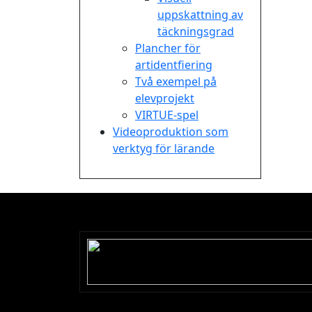
uppskattning av
täckningsgrad
Plancher för
artidentfiering
Två exempel på
elevprojekt
VIRTUE-spel
Videoproduktion som
verktyg för lärande