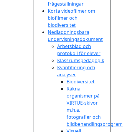
frågeställningar
Korta videofilmer om
biofilmer och
biodiversitet
Nedladdningsbara
undervisningsdokument
Arbetsblad och
protokoll för elever
Klassrumspedagogik
Kvantifiering och
analyser
Biodiversitet
Räkna
organismer på
VIRTUE-skivor
m.h.a.
fotografier och
bildbehandlingsprogram
Visuell