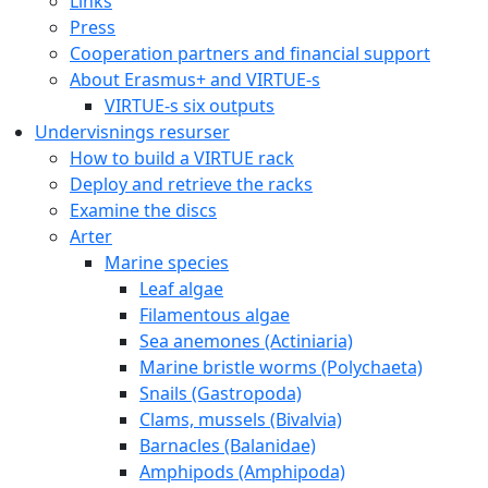
Links
Press
Cooperation partners and financial support
About Erasmus+ and VIRTUE-s
VIRTUE-s six outputs
Undervisnings resurser
How to build a VIRTUE rack
Deploy and retrieve the racks
Examine the discs
Arter
Marine species
Leaf algae
Filamentous algae
Sea anemones (Actiniaria)
Marine bristle worms (Polychaeta)
Snails (Gastropoda)
Clams, mussels (Bivalvia)
Barnacles (Balanidae)
Amphipods (Amphipoda)