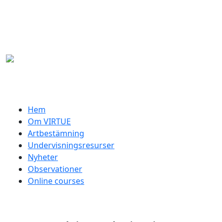
Hoppa till huvudinnehåll
Swedish menu
Hem
Om VIRTUE
Artbestämning
Undervisningsresurser
Nyheter
Observationer
Online courses