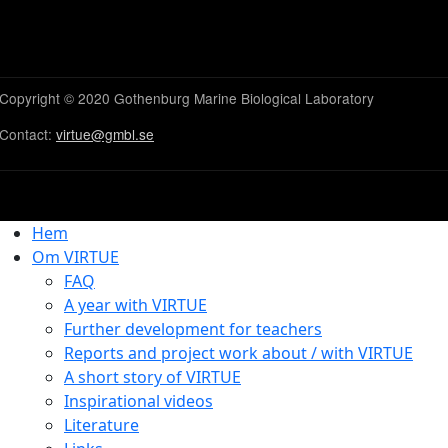
Copyright © 2020 Gothenburg Marine Biological Laboratory
Contact:
virtue@gmbl.se
Hem
Om VIRTUE
FAQ
A year with VIRTUE
Further development for teachers
Reports and project work about / with VIRTUE
A short story of VIRTUE
Inspirational videos
Literature