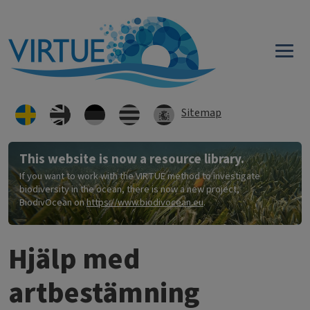
Hoppa till huvudinnehåll
Sitemap
This website is now a resource library.
If you want to work with the VIRTUE method to investigate
biodiversity in the ocean, there is now a new project,
BiodivOcean on
https://www.biodivocean.eu
.
Hjälp med
artbestämning