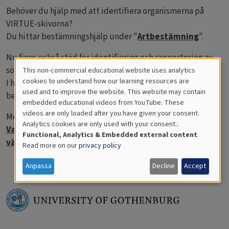
Behöver du hjälp med att identifiera organismerna på
VIRTUE-skivorna?
Du hittar bestämningshjälp under "
Artbestämning
".
Nu finns också stöd för identifiering och rapportering av
sötvattensorganismer (ännu bara på svenska).
This non-commercial educational website uses analytics
Cookies
cookies to understand how our learning resources are
I handboken
Smådjur i sjö och å
(2019) finns mer
used and to improve the website. This website may contain
bestämningshjälp.
for
embedded educational videos from YouTube. These
videos are only loaded after you have given your consent.
Educational
Mer bestämningshjälp för marina arter finns i
Analytics cookies are only used with your consent.:
Vattenkikaren
och i handboken
Havets djur och
Analytics
Functional, Analytics & Embedded external content
.
växter
(2023)
Read more on our
privacy policy
Anpassa
Decline
Accept