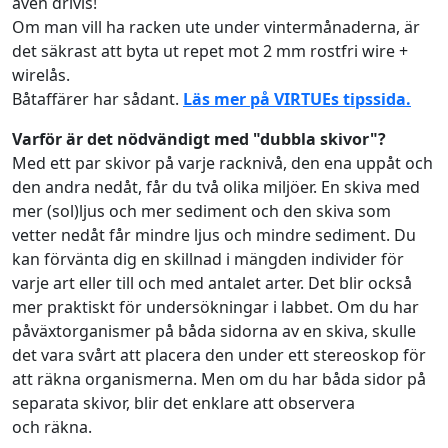
även drivis!
Om man vill ha racken ute under vintermånaderna, är
det säkrast att byta ut repet mot 2 mm rostfri wire +
wirelås.
Båtaffärer har sådant.
Läs mer på VIRTUEs tipssida.
Varför är det nödvändigt med "dubbla skivor"?
Med ett par skivor på varje racknivå, den ena uppåt och
den andra nedåt, får du två olika miljöer. En skiva med
mer (sol)ljus och mer sediment och den skiva som
vetter nedåt får mindre ljus och mindre sediment. Du
kan förvänta dig en skillnad i mängden individer för
varje art eller till och med antalet arter. Det blir också
mer praktiskt för undersökningar i labbet. Om du har
påväxtorganismer på båda sidorna av en skiva, skulle
det vara svårt att placera den under ett stereoskop för
att räkna organismerna. Men om du har båda sidor på
separata skivor, blir det enklare att observera
och räkna.