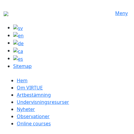
Hoppa till huvudinnehåll
Meny
Sitemap
Swedish menu
Hem
Om VIRTUE
Artbestämning
Undervisningsresurser
Nyheter
Observationer
Online courses