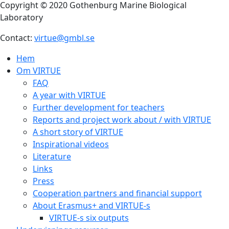
Copyright © 2020 Gothenburg Marine Biological
Laboratory
Contact:
virtue@gmbl.se
Hem
Om VIRTUE
FAQ
A year with VIRTUE
Further development for teachers
Reports and project work about / with VIRTUE
A short story of VIRTUE
Inspirational videos
Literature
Links
Press
Cooperation partners and financial support
About Erasmus+ and VIRTUE-s
VIRTUE-s six outputs