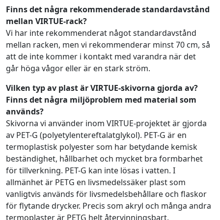
Finns det några rekommenderade standardavstånd
mellan VIRTUE-rack?
Vi har inte rekommenderat något standardavstånd
mellan racken, men vi rekommenderar minst 70 cm, så
att de inte kommer i kontakt med varandra när det
går höga vågor eller är en stark ström.
Vilken typ av plast är VIRTUE-skivorna gjorda av?
Finns det några miljöproblem med material som
används?
Skivorna vi använder inom VIRTUE-projektet är gjorda
av PET-G (polyetylentereftalatglykol). PET-G är en
termoplastisk polyester som har betydande kemisk
beständighet, hållbarhet och mycket bra formbarhet
för tillverkning. PET-G kan inte lösas i vatten. I
allmänhet är PETG en livsmedelssäker plast som
vanligtvis används för livsmedelsbehållare och flaskor
för flytande drycker. Precis som akryl och många andra
termoplaster är PETG helt återvinningsbart.