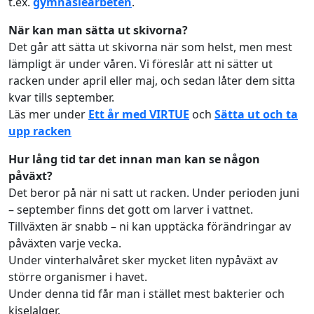
t.ex.
gymnasiearbeten
.
När kan man sätta ut skivorna?
Det går att sätta ut skivorna när som helst, men mest
lämpligt är under våren. Vi föreslår att ni sätter ut
racken under april eller maj, och sedan låter dem sitta
kvar tills september.
Läs mer under
Ett år med VIRTUE
och
Sätta ut och ta
upp racken
Hur lång tid tar det innan man kan se någon
påväxt?
Det beror på när ni satt ut racken. Under perioden juni
– september finns det gott om larver i vattnet.
Tillväxten är snabb – ni kan upptäcka förändringar av
påväxten varje vecka.
Under vinterhalvåret sker mycket liten nypåväxt av
större organismer i havet.
Under denna tid får man i stället mest bakterier och
kiselalger.