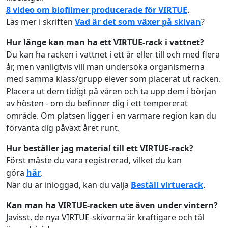
8 video om biofilmer producerade för VIRTUE
.
Läs mer i skriften
Vad är det som växer på skivan
?
Hur länge kan man ha ett VIRTUE-rack i vattnet?
Du kan ha racken i vattnet i ett år eller till och med flera
år, men vanligtvis vill man undersöka organismerna
med samma klass/grupp elever som placerat ut racken.
Placera ut dem tidigt på våren och ta upp dem i början
av hösten - om du befinner dig i ett tempererat
område. Om platsen ligger i en varmare region kan du
förvänta dig påväxt året runt.
Hur beställer jag material till ett VIRTUE-rack?
Först måste du vara registrerad, vilket du kan
göra
här
.
När du är inloggad, kan du välja
Beställ virtuerack
.
Kan man ha VIRTUE-racken ute även under vintern?
Javisst, de nya VIRTUE-skivorna är kraftigare och tål