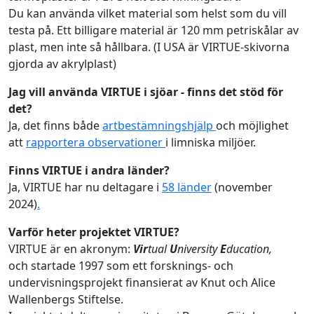
Du kan använda vilket material som helst som du vill
testa på. Ett billigare material är 120 mm petriskålar av
plast, men inte så hållbara. (I USA är VIRTUE-skivorna
gjorda av akrylplast)
Jag vill använda VIRTUE i sjöar - finns det stöd för
det?
Ja, det finns både
artbestämningshjälp
och möjlighet
att
rapportera observationer
i limniska miljöer.
Finns VIRTUE i andra länder?
Ja, VIRTUE har nu deltagare i
58 länder
(november
2024)
.
Varför heter projektet VIRTUE?
VIRTUE är en akronym:
Vir
tual
U
niversity
E
ducation,
och startade 1997 som ett forsknings- och
undervisningsprojekt finansierat av Knut och Alice
Wallenbergs Stiftelse.